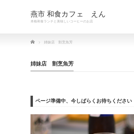
燕市 和食カフェ えん
本格和食ランチと美味しいコーヒーのお店
Home
姉妹店 割烹魚芳
姉妹店 割烹魚芳
ページ準備中、今しばらくお待ちください