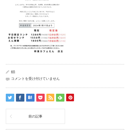
en
白
コメントを受け付けていません
グ
レ
ー
料
金
改
前の記事
定
お
知