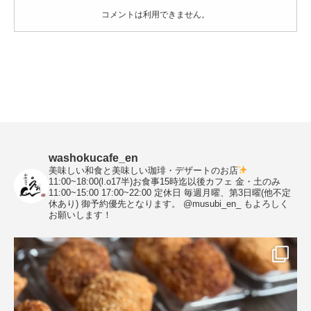
ら
コメントは利用できません。
せ
張
り
紙
は
washokucafe_en
美味しい和食と美味しい珈琲・デザートのお店
11:00~18:00(l.o17半)お食事15時迄以後カフェ
金・土のみ
11:00~15:00 17:00~22:00
定休日 毎週月曜、第3日曜(他不定
休あり)
御予約優先となります。
@musubi_en_ もよろしく
お願いします！