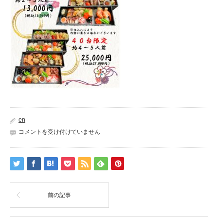
en
P121_
コメントを受け付けていません
和
紙
6
は
前の記事